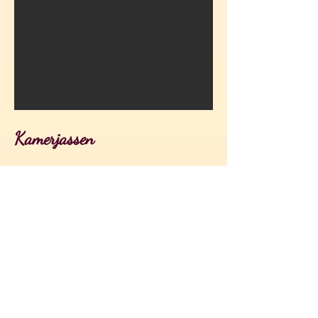
Kamerjassen
Van maat 36 tot 54
Merken:
Egatex, Leon & Leonie,
Moonka, Peignora, Ringella,
Senoretta en Vamp