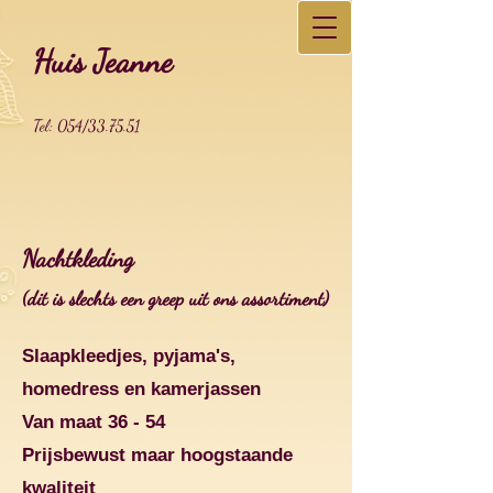
Huis Jeanne
Tel: 054/33.75.51
Nachtkleding
(dit is slechts een greep uit on
s
assortiment
)
Slaapkleedjes, pyjama's,
homedress en kamerjassen
Van maat 36 - 54
Prijsbewust maar hoogstaande
kwaliteit